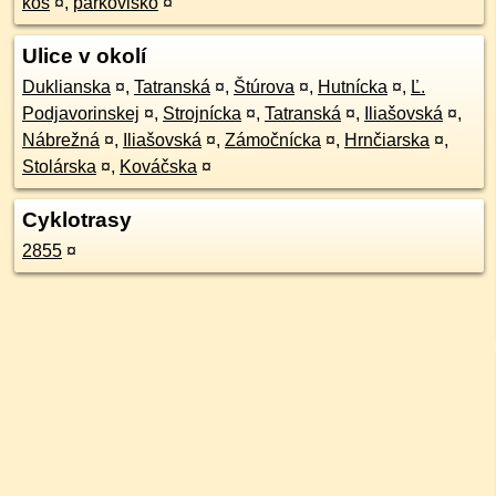
kôš
¤
,
parkovisko
¤
Ulice v okolí
Duklianska
¤
,
Tatranská
¤
,
Štúrova
¤
,
Hutnícka
¤
,
Ľ.
Podjavorinskej
¤
,
Strojnícka
¤
,
Tatranská
¤
,
Iliašovská
¤
,
Nábrežná
¤
,
Iliašovská
¤
,
Zámočnícka
¤
,
Hrnčiarska
¤
,
Stolárska
¤
,
Kováčska
¤
Cyklotrasy
2855
¤