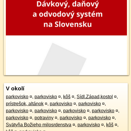
V okolí
parkovisko
¤
,
parkovisko
¤
,
kôš
¤
,
Sídl.Západ,kostol
¤
,
prístrešok, altánok
¤
,
parkovisko
¤
,
parkovisko
¤
,
parkovisko
¤
,
parkovisko
¤
,
parkovisko
¤
,
parkovisko
¤
,
parkovisko
¤
,
potraviny
¤
,
parkovisko
¤
,
parkovisko
¤
,
Svätyňa Božieho milosrdenstva
¤
,
parkovisko
¤
,
kôš
¤
,