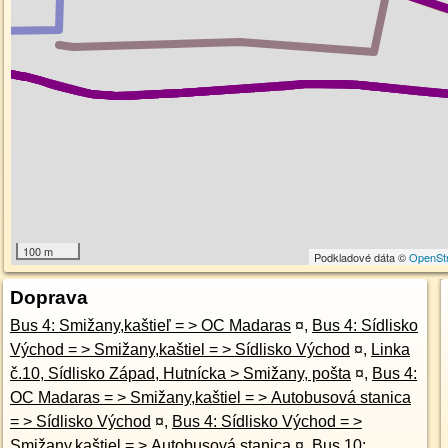
100 m
Podkladové dáta ©
OpenSt
Doprava
Bus 4: Smižany,kaštieľ = > OC Madaras
¤
,
Bus 4: Sídlisko
Východ = > Smižany,kaštiel = > Sídlisko Východ
¤
,
Linka
č.10, Sídlisko Západ, Hutnícka > Smižany, pošta
¤
,
Bus 4:
OC Madaras = > Smižany,kaštiel = > Autobusová stanica
= > Sídlisko Východ
¤
,
Bus 4: Sídlisko Východ = >
Smižany,kaštiel = > Autobusová stanica
¤
,
Bus 10: