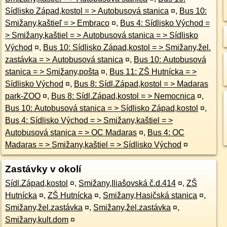
Sídlisko Západ,kostol = > Autobusová stanica
¤
,
Bus 10:
Smižany,kaštieľ = > Embraco
¤
,
Bus 4: Sídlisko Východ =
> Smižany,kaštiel = > Autobusová stanica = > Sídlisko
Východ
¤
,
Bus 10: Sídlisko Západ,kostol = > Smižany,žel.
zastávka = > Autobusová stanica
¤
,
Bus 10: Autobusová
stanica = > Smižany,pošta
¤
,
Bus 11: ZŠ Hutnícka = >
Sídlisko Východ
¤
,
Bus 8: Sídl.Západ,kostol = > Madaras
park-ZOO
¤
,
Bus 8: Sídl.Západ,kostol = > Nemocnica
¤
,
Bus 10: Autobusová stanica = > Sídlisko Západ,kostol
¤
,
Bus 4: Sídlisko Východ = > Smižany,kaštiel = >
Autobusová stanica = > OC Madaras
¤
,
Bus 4: OC
Madaras = > Smižany,kaštiel = > Sídlisko Východ
¤
Zastávky v okolí
Sídl.Západ,kostol
¤
,
Smižany,Iliašovská č.d.414
¤
,
ZŠ
Hutnícka
¤
,
ZŠ Hutnícka
¤
,
Smižany,Hasičská stanica
¤
,
Smižany,žel.zastávka
¤
,
Smižany,žel.zastávka
¤
,
Smižany,kult.dom
¤