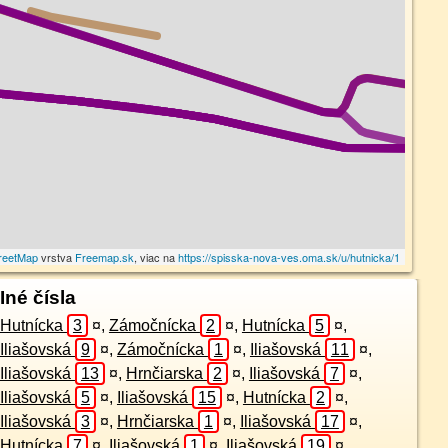
reetMap
vrstva
Freemap.sk
, viac na
https://spisska-nova-ves.oma.sk/u/hutnicka/1
Iné čísla
Hutnícka
3
¤
,
Zámočnícka
2
¤
,
Hutnícka
5
¤
,
Iliašovská
9
¤
,
Zámočnícka
1
¤
,
Iliašovská
11
¤
,
Iliašovská
13
¤
,
Hrnčiarska
2
¤
,
Iliašovská
7
¤
,
Iliašovská
5
¤
,
Iliašovská
15
¤
,
Hutnícka
2
¤
,
Iliašovská
3
¤
,
Hrnčiarska
1
¤
,
Iliašovská
17
¤
,
Hutnícka
7
¤
,
Iliašovská
1
¤
,
Iliašovská
19
¤
,