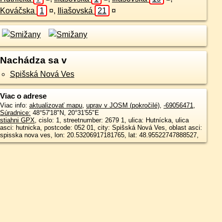
Kováčska
1
¤
,
Iliašovská
21
¤
Nachádza sa v
Spišská Nová Ves
Viac o adrese
Viac info:
aktualizovať mapu
,
uprav v JOSM (pokročilé)
,
-69056471
,
Súradnice:
48°57'18"N
,
20°31'55"E
stiahni GPX
, cislo: 1, streetnumber: 2679 1, ulica: Hutnícka, ulica
asci: hutnicka, postcode: 052 01, city: Spišská Nová Ves, oblast asci:
spisska nova ves, lon: 20.53206917181765, lat: 48.95522747888527,