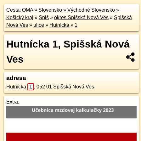
Cesta:
OMA
»
Slovensko
»
Východné Slovensko
»
Košický kraj
»
Spiš
»
okres Spišská Nová Ves
»
Spišská
Nová Ves
»
ulice
»
Hutnícka
»
1
Hutnícka 1, Spišská Nová
Ves
adresa
Hutnícka
1
,
052 01
Spišská Nová Ves
Extra: