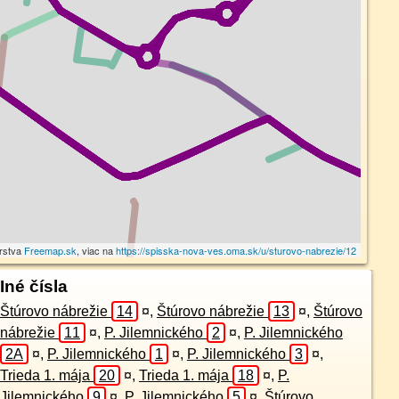
rstva
Freemap.sk
, viac na
https://spisska-nova-ves.oma.sk/u/sturovo-nabrezie/12
Iné čísla
Štúrovo nábrežie
14
¤
,
Štúrovo nábrežie
13
¤
,
Štúrovo
nábrežie
11
¤
,
P. Jilemnického
2
¤
,
P. Jilemnického
2A
¤
,
P. Jilemnického
1
¤
,
P. Jilemnického
3
¤
,
Trieda 1. mája
20
¤
,
Trieda 1. mája
18
¤
,
P.
Jilemnického
9
¤
,
P. Jilemnického
5
¤
,
Štúrovo