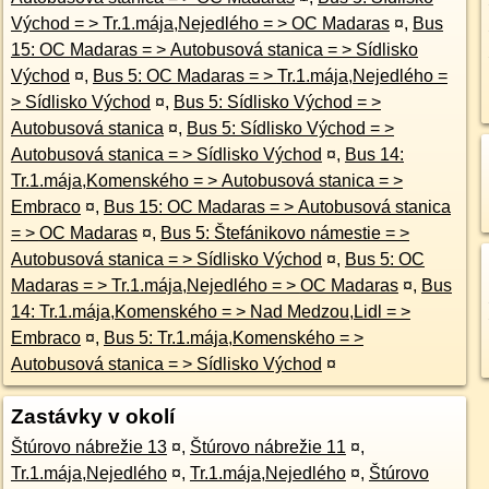
Východ = > Tr.1.mája,Nejedlého = > OC Madaras
¤
,
Bus
15: OC Madaras = > Autobusová stanica = > Sídlisko
Východ
¤
,
Bus 5: OC Madaras = > Tr.1.mája,Nejedlého =
> Sídlisko Východ
¤
,
Bus 5: Sídlisko Východ = >
Autobusová stanica
¤
,
Bus 5: Sídlisko Východ = >
Autobusová stanica = > Sídlisko Východ
¤
,
Bus 14:
Tr.1.mája,Komenského = > Autobusová stanica = >
Embraco
¤
,
Bus 15: OC Madaras = > Autobusová stanica
= > OC Madaras
¤
,
Bus 5: Štefánikovo námestie = >
Autobusová stanica = > Sídlisko Východ
¤
,
Bus 5: OC
Madaras = > Tr.1.mája,Nejedlého = > OC Madaras
¤
,
Bus
14: Tr.1.mája,Komenského = > Nad Medzou,Lidl = >
Embraco
¤
,
Bus 5: Tr.1.mája,Komenského = >
Autobusová stanica = > Sídlisko Východ
¤
Zastávky v okolí
Štúrovo nábrežie 13
¤
,
Štúrovo nábrežie 11
¤
,
Tr.1.mája,Nejedlého
¤
,
Tr.1.mája,Nejedlého
¤
,
Štúrovo