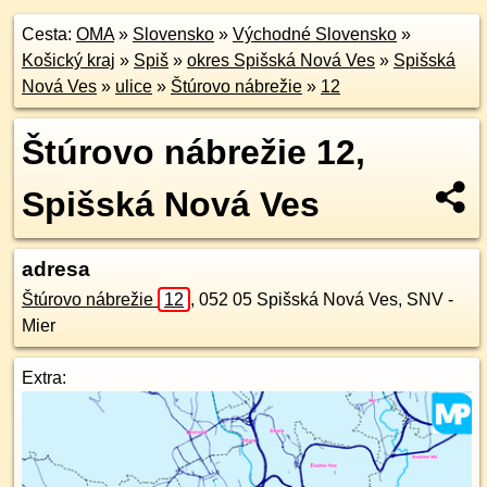
Cesta:
OMA
»
Slovensko
»
Východné Slovensko
»
Košický kraj
»
Spiš
»
okres Spišská Nová Ves
»
Spišská
Nová Ves
»
ulice
»
Štúrovo nábrežie
»
12
Štúrovo nábrežie 12,
Spišská Nová Ves
adresa
Štúrovo nábrežie
12
,
052 05
Spišská Nová Ves, SNV -
Mier
Extra: