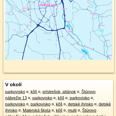
V okolí
parkovisko
¤
,
kôš
¤
,
prístrešok, altánok
¤
,
Štúrovo
nábrežie 13
¤
,
parkovisko
¤
,
kôš
¤
,
parkovisko
¤
,
parkovisko
¤
,
parkovisko
¤
,
kôš
¤
,
detské ihrisko
¤
,
detské
ihrisko
¤
,
Materská škola
¤
,
kôš
¤
,
multi
¤
,
Štúrovo