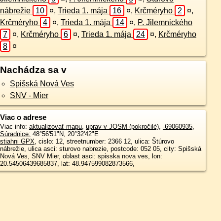
nábrežie
10
¤
,
Trieda 1. mája
16
¤
,
Krčméryho
2
¤
,
Krčméryho
4
¤
,
Trieda 1. mája
14
¤
,
P. Jilemnického
7
¤
,
Krčméryho
6
¤
,
Trieda 1. mája
24
¤
,
Krčméryho
8
¤
Nachádza sa v
Spišská Nová Ves
SNV - Mier
Viac o adrese
Viac info:
aktualizovať mapu
,
uprav v JOSM (pokročilé)
,
-69060935
,
Súradnice:
48°56'51"N
,
20°32'42"E
stiahni GPX
, cislo: 12, streetnumber: 2366 12, ulica: Štúrovo
nábrežie, ulica asci: sturovo nabrezie, postcode: 052 05, city: Spišská
Nová Ves, SNV Mier, oblast asci: spisska nova ves, lon:
20.54506439685837, lat: 48.947599082873566,