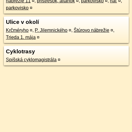
nábrežie 11
¤
,
prístrešok, altánok
¤
,
parkovisko
¤
,
hať
¤
,
parkovisko
¤
Ulice v okolí
Krčméryho
¤
,
P. Jilemnického
¤
,
Štúrovo nábrežie
¤
,
Trieda 1. mája
¤
Cyklotrasy
Spišská cyklomagistrála
¤