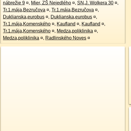
nábrežie 9
¤
,
Mier, ZŠ Nejedlého
¤
,
SN,J. Wolkera 30
¤
,
Tr.1.mája,Bezručova
¤
,
Tr.1.mája,Bezručova
¤
,
Duklianska,eurobus
¤
,
Duklianska,eurobus
¤
,
Tr.1.mája,Komenského
¤
,
Kaufland
¤
,
Kaufland
¤
,
Tr.1.mája,Komenského
¤
,
Medza,poliklinika
¤
,
Medza,poliklinika
¤
,
Radlinského Noves
¤