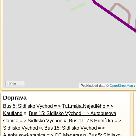
100 m
Podkladové dáta ©
OpenStreetMap
v
Doprava
Bus 5: Sídlisko Východ = > Tr.1.mája,Nejedlého = >
Kaufland
¤
,
Bus 15: Sídlisko Východ = > Autobusová
stanica = > Sídlisko Východ
¤
,
Bus 11: ZŠ Hutnícka = >
Sídlisko Východ
¤
,
Bus 15: Sídlisko Východ = >
Autobusová stanica = > OC Madaras
¤
,
Bus 5: Sídlisko