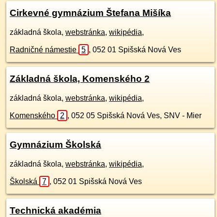
Cirkevné gymnázium Štefana Mišíka
základná škola,
webstránka
,
wikipédia
,
Radničné námestie
5
,
052 01
Spišská Nová Ves
Základná škola, Komenského 2
základná škola,
webstránka
,
wikipédia
,
Komenského
2
,
052 05
Spišská Nová Ves, SNV - Mier
Gymnázium Školská
základná škola,
webstránka
,
wikipédia
,
Školská
7
,
052 01
Spišská Nová Ves
Technická akadémia