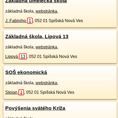
Základná umelecká škola
základná škola,
webstránka
,
J. Fabiniho
1
,
052 01
Spišská Nová Ves
Základná škola, Lipová 13
základná škola,
webstránka
,
Lipová
13
,
052 01
Spišská Nová Ves
SOŠ ekonomická
základná škola,
webstránka
,
Stojan
1
,
052 01
Spišská Nová Ves
Povýšenia svätého Kríža