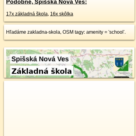
Podobné, Spišská Nová Ves:
17x základná škola
,
16x skôlka
Hľadáme zakladna-skola, OSM tagy: amenity = 'school'.