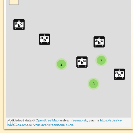
7
2
3
Podkladové dáta ©
OpenStreetMap
vrstva
Freemap.sk
, viac na
https://spisska-
1 km
nova-ves.oma.sk/vzdelavanie/zakladna-skola